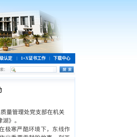
级认定
|
1+X证书工作
|
下载中心
索：
动
学质量管理处党支部在机关
津湖》。
在极寒严酷环境下，东线作