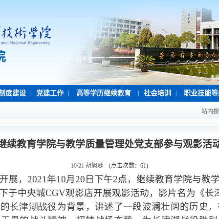
制度建设
|
党建工作
|
高等学历继续教育
|
社会培训
|
职业技能等
站内搜
继续教育学院与教学质量管理处党支部参与观影活
10/21
胡旭珽
(点击次数：
61
)
开展，
2021
年
10
月
20
日下午
2
点
，
继续教育学院与教
下于中央城
CGV
观影店开展观影活动，影片名为
《长
中的
长津湖战役
为背景，讲述了一段波澜壮阔的历史，